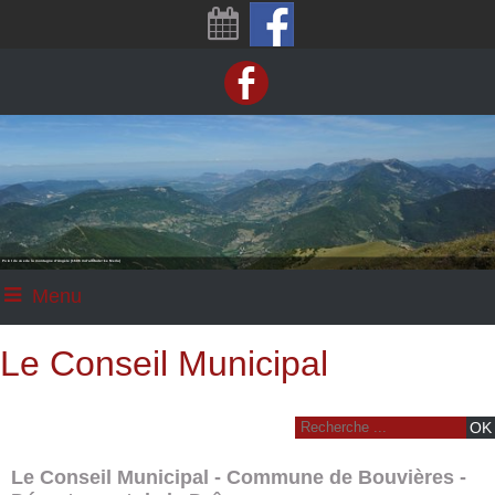
 de vue de la montagne d'Angèle (1606 m d'altitude: Le Merlu)
Le la
Menu
Le Conseil Municipal
Le Conseil Municipal - Commune de Bouvières -