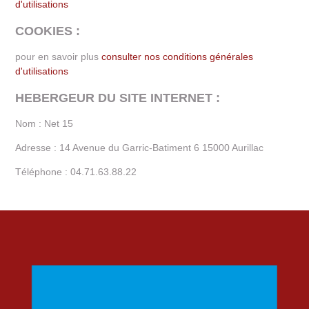
d'utilisations
COOKIES :
pour en savoir plus
consulter nos conditions générales
d'utilisations
HEBERGEUR DU SITE INTERNET :
Nom :
Net 15
Adresse :
14 Avenue du Garric-Batiment 6 15000 Aurillac
Téléphone :
04.71.63.88.22